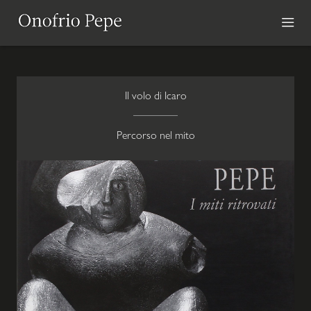
Vai
la
contenuto
Onofrio
ME
CONTINUE
Il volo di Icaro
PRI
READING
Percorso nel mito