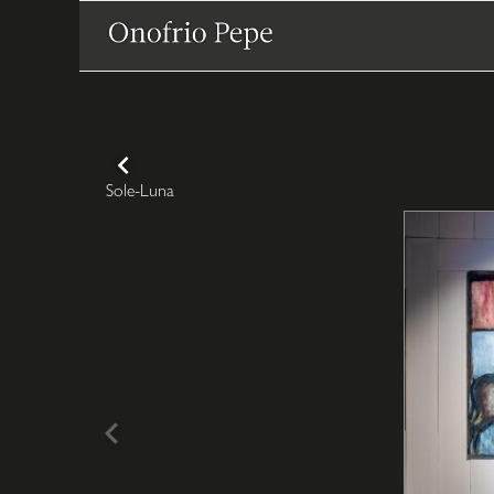
Vai
la
contenuto
Onofrio
CONTINUE
Sole-Luna
READING