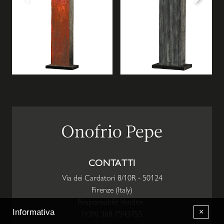
CONTATTI
Via dei Cardatori 8/10R
-
50124
Firenze
(
Italy
)
Responsabile Vendite :
×
Informativa
(+39) 368 7543755