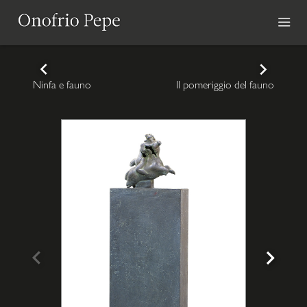
Vai
la
contenuto
Onofrio
CONTINUE
ME
Ninfa e fauno
Il pomeriggio del fauno
READING
PRI