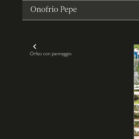
Vai
la
contenuto
Onofrio
CONTINUE
Orfeo con panneggio
READING