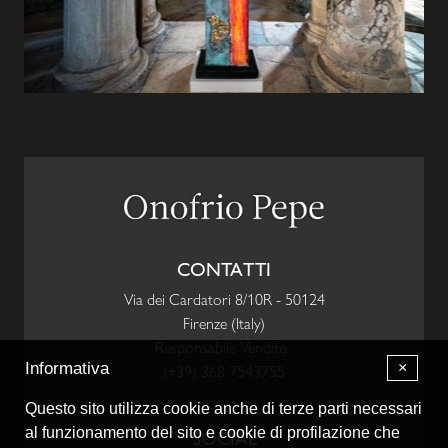
CONTATTI
Via dei Cardatori 8/10R
-
50124
Firenze
(
Italy
)
Responsabile Vendite :
×
Informativa
(+39) 368 7543755
Questo sito utilizza cookie anche di terze parti necessari
al funzionamento del sito e cookie di profilazione che
SOCIAL