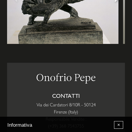
CONTATTI
Via dei Cardatori 8/10R
-
50124
Firenze
(
Italy
)
Responsabile Vendite :
×
Informativa
(+39) 368 7543755