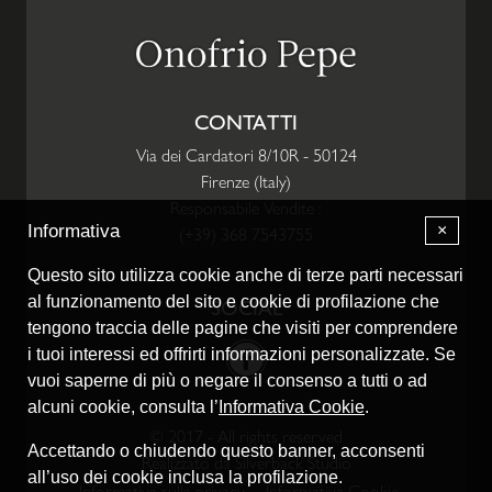
CONTATTI
Via dei Cardatori 8/10R
-
50124
Firenze
(
Italy
)
Responsabile Vendite :
×
Informativa
(+39) 368 7543755
Questo sito utilizza cookie anche di terze parti necessari
al funzionamento del sito e cookie di profilazione che
SOCIAL
tengono traccia delle pagine che visiti per comprendere
Facebook
i tuoi interessi ed offrirti informazioni personalizzate. Se
vuoi saperne di più o negare il consenso a tutti o ad
alcuni cookie, consulta l’
Informativa Cookie
.
© 2017 - All rights reserved
Accettando o chiudendo questo banner, acconsenti
Realizzato da
Silverback Studio
all’uso dei cookie inclusa la profilazione.
Informativa sulla privacy
Informativa Cookie